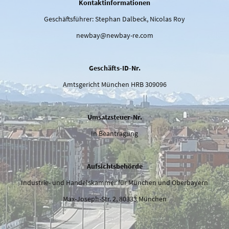
Kontaktinformationen
Geschäftsführer: Stephan Dalbeck, Nicolas Roy
newbay@newbay-re.com
Geschäfts-ID-Nr.
Amtsgericht München HRB 309096
Umsatzsteuer-Nr.
In Beantragung
Aufsichtsbehörde
Industrie- und Handelskammer für München und Oberbayern
Max-Joseph-Str. 2, 80333 München